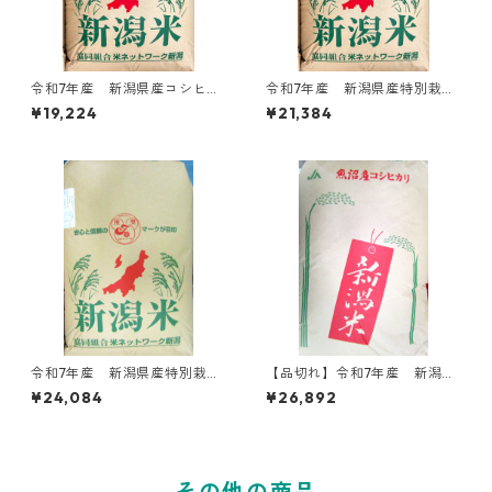
令和7年産 新潟県産コシヒカ
令和7年産 新潟県産特別栽培
リ30kg玄米
ミルキークイーン30kg玄米
¥19,224
¥21,384
令和7年産 新潟県産特別栽培
【品切れ】令和7年産 新潟県
新之助30kg玄米
南魚沼産コシヒカリ30kg玄米
¥24,084
¥26,892
その他の商品