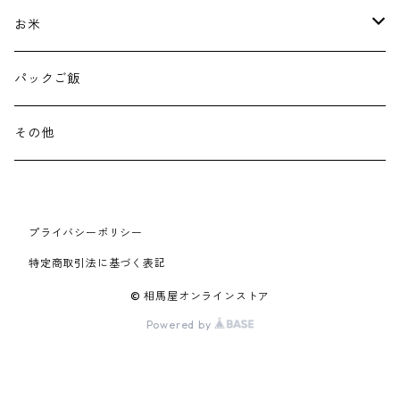
お米
300g
パックご飯
1kg
その他
2kg
プライバシーポリシー
5kg
特定商取引法に基づく表記
30kg
© 相馬屋オンラインストア
Powered by
10kg