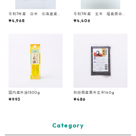
令和7年産 白米 北海道産ゆ
令和7年産 玄米 福島県会津
めぴりか5kg
産コシヒカリ5kg
¥4,968
¥4,406
国内産米油1500g
秋田県産黒米玄米140g
¥993
¥486
Category