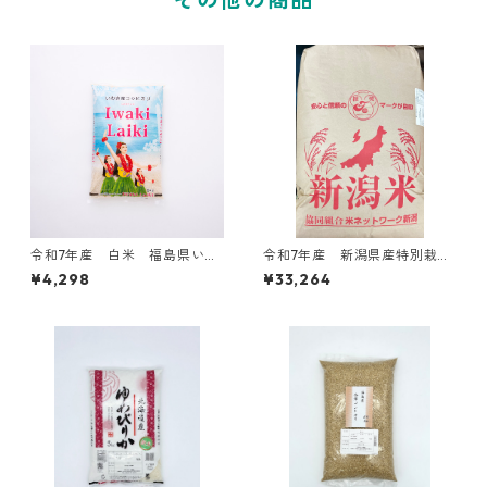
令和7年産 白米 福島県いわ
令和7年産 新潟県産特別栽こ
き産コシヒカリ5kg
がねもち30kgもち玄米
¥4,298
¥33,264