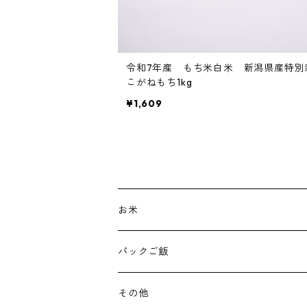
令和7年産 もち米白米 新潟県産特別
こがねもち1kg
¥1,609
お米
300g
パックご飯
1kg
その他